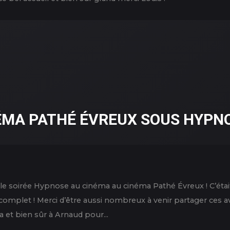
ÉMA PATHÉ ÉVREUX SOUS HYPN
le soirée Hypnose au cinéma au cinéma Pathé Évreux ! C’étai
ait complet ! Merci d’être aussi nombreux à venir partager ces
 et bien sûr à Arnaud pour...