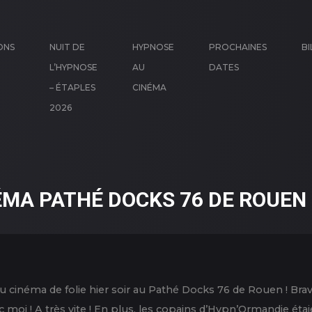
ONS
NUIT DE
HYPNOSE
PROCHAINES
BI
L’HYPNOSE
AU
DATES
– ÉTAPLES
CINÉMA
2026
ÉMA PATHÉ DOCKS 76 DE ROUEN
cinéma de folie hier soir au Pathé Docks 76 de Rouen ! Bravo
 ! A très vite ! En plus, les copains d’Hypn’Ormandie étaient là