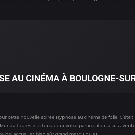
SE AU CINÉMA À BOULOGNE-SU
r cette nouvelle soirée Hypnose au cinéma de folie. C’était h
rci à toutes et à tous pour votre participation à ces aventu
e bel accueil et bien sûr grand merci Louis !