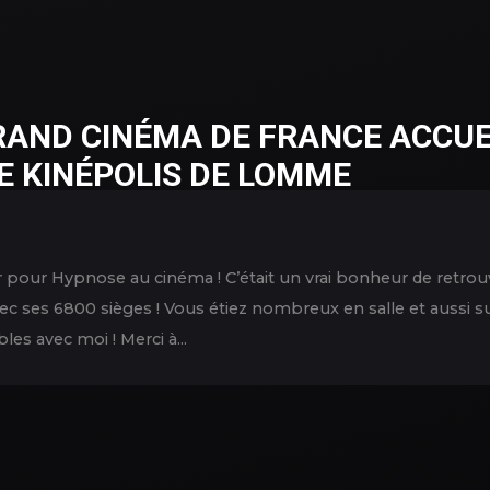
RAND CINÉMA DE FRANCE ACCUE
LE KINÉPOLIS DE LOMME
ir pour Hypnose au cinéma ! C’était un vrai bonheur de retrou
c ses 6800 sièges ! Vous étiez nombreux en salle et aussi s
s avec moi ! Merci à...