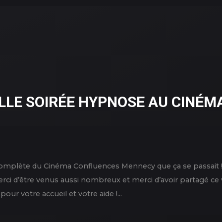
LLE SOIRÉE HYPNOSE AU CINÉM
le complète du Cinéma Confluences Mennecy que ça se passait 
erci d’être venus aussi nombreux et merci d’avoir partagé ce
ur votre accueil et votre aide !...