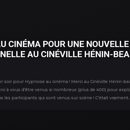
U CINÉMA POUR UNE NOUVELLE
NELLE AU CINÉVILLE HÉNIN-B
er soir pour Hypnose au cinéma ! Merci au Cinéville Hénin-be
erci à vous d’être venus si nombreux (plus de 400) pour exp
 les participants qui sont venus sur scène ! C’était vraiment..